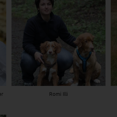
er
Romi Illi