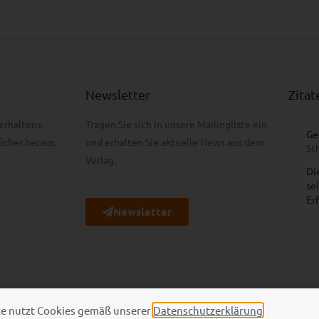
Newsletter
Zitat
erhaltens­
Tragen Sie sich in unsere Mailingliste ein
George Bernard Shaw
cher heraus,
und erhalten Sie aktuelle News aus dem
Schriftsteller
Verlag.
weiß,
Die Weisheit eines Menschen misst man nicht nach
seinen Erfahrungen, sondern nach seiner Fähigkeit,
Erfahrungen zu machen.
Newsletter
te nutzt Cookies gemäß unserer
Datenschutzerklärung
.